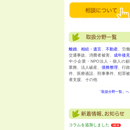
離婚
、
相続・遺言
、
不動産
、労働
交通事故、消費者被害、
成年後
中小企業・NPO法人・個人の顧
業務、法人破産、
債務整理
、行政
件、医療過誤、刑事事件、犯罪被
者支援、その他
「取扱分野一覧」へ 
コラムを追加しました
NEW