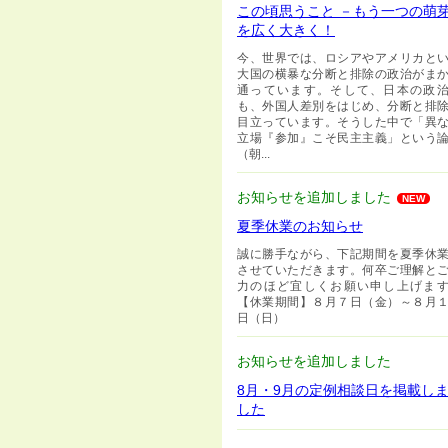
この頃思うこと －もう一つの萌
を広く大きく！
今、世界では、ロシアやアメリカと
大国の横暴な分断と排除の政治がま
通っています。そして、日本の政
も、外国人差別をはじめ、分断と排
目立っています。そうした中で「異
立場『参加』こそ民主主義」という
（朝...
お知らせを追加しました
NEW
夏季休業のお知らせ
誠に勝手ながら、下記期間を夏季休
させていただきます。何卒ご理解と
力のほど宜しくお願い申し上げま
【休業期間】８月７日（金）～８月
日（日）
お知らせを追加しました
8月・9月の定例相談日を掲載し
した