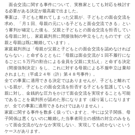
面会交流に関する事件について、実務家としても対応を検討す
る必要がある決定が最高裁で出ました。
事案は、子どもと離れてしまった父親が、子どもとの面会交流を
求め、「月１回、母親の元にいる子どもと面会交流できる」とい
う審判が確定した後も、父親と子どもとの面会交流を拒否してい
る母親に対し、家庭裁判所に間接強制の申立をしたものです（父
親と母親は既に離婚しています）。
家庭裁判所は「母親が父親と子どもとの面会交流を認めなければ
ならない」と命ずるとともに「母親は面会交流が１回不履行にな
るごとに５万円の割合による金員を父親に支払え」と命ずる決定
（間接強制決定）をし、これに対する母親による不服申立は棄却
されました（平成２４年（許）第４８号事件）。
全ての事案に適用できる決定ではありませんが、子どもと離れて
いる親が、子どもとの面会交流を拒否する子どもを監護している
親に対し、金銭的な圧力をかけて面会交流を実現することも可能
であることを裁判所が認めた形になります（繰り返しになります
が、全ての事案に適用できるわけではありません）。
家庭に関する事件を数多く扱っていますと、中には父子関係、母
子関係は悪くないのに離婚した当事者同士の感情の対立のみをも
って面会交流がなかなか実現しない、実現しても続かないという
ケースがあります。