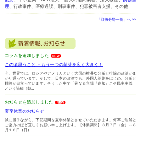
理
、行政事件、医療過誤、刑事事件、犯罪被害者支援、その他
「取扱分野一覧」へ >>
コラムを追加しました
NEW
この頃思うこと －もう一つの萌芽を広く大きく！
今、世界では、ロシアやアメリカという大国の横暴な分断と排除の政治がま
かり通っています。そして、日本の政治でも、外国人差別をはじめ、分断と
排除が目立っています。そうした中で「異なる立場『参加』こそ民主主義」
という論稿（朝...
お知らせを追加しました
NEW
夏季休業のお知らせ
誠に勝手ながら、下記期間を夏季休業とさせていただきます。何卒ご理解と
ご協力のほど宜しくお願い申し上げます。【休業期間】８月７日（金）～８
月１６日（日）