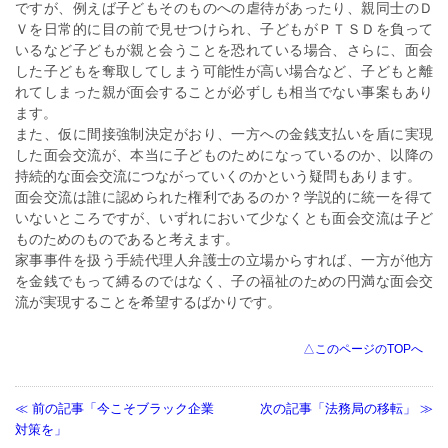
ですが、例えば子どもそのものへの虐待があったり、親同士のＤ
Ｖを日常的に目の前で見せつけられ、子どもがＰＴＳＤを負って
いるなど子どもが親と会うことを恐れている場合、さらに、面会
した子どもを奪取してしまう可能性が高い場合など、子どもと離
れてしまった親が面会することが必ずしも相当でない事案もあり
ます。
また、仮に間接強制決定がおり、一方への金銭支払いを盾に実現
した面会交流が、本当に子どものためになっているのか、以降の
持続的な面会交流につながっていくのかという疑問もあります。
面会交流は誰に認められた権利であるのか？学説的に統一を得て
いないところですが、いずれにおいて少なくとも面会交流は子ど
ものためのものであると考えます。
家事事件を扱う手続代理人弁護士の立場からすれば、一方が他方
を金銭でもって縛るのではなく、子の福祉のための円満な面会交
流が実現することを希望するばかりです。
△このページのTOPへ
前の記事「今こそブラック企業
次の記事「法務局の移転」
対策を」