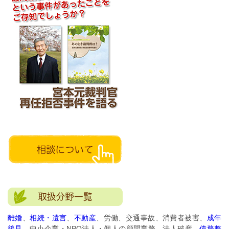
離婚
、
相続・遺言
、
不動産
、労働、交通事故、消費者被害、
成年
後見
、中小企業・NPO法人・個人の顧問業務、法人破産、
債務整