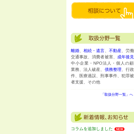
離婚
、
相続・遺言
、
不動産
、労働
交通事故、消費者被害、
成年後
中小企業・NPO法人・個人の顧
業務、法人破産、
債務整理
、行政
件、医療過誤、刑事事件、犯罪被
者支援、その他
「取扱分野一覧」へ 
コラムを追加しました
NEW