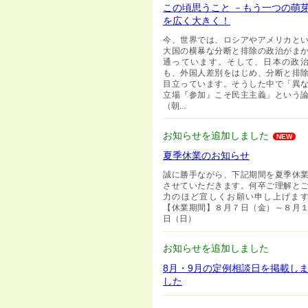
この頃思うこと －もう一つの萌
を広く大きく！
今、世界では、ロシアやアメリカと
大国の横暴な分断と排除の政治がま
通っています。そして、日本の政
も、外国人差別をはじめ、分断と排
目立っています。そうした中で「異
立場『参加』こそ民主主義」という
（朝...
お知らせを追加しました
NEW
夏季休業のお知らせ
誠に勝手ながら、下記期間を夏季休
させていただきます。何卒ご理解と
力のほど宜しくお願い申し上げま
【休業期間】８月７日（金）～８月
日（日）
お知らせを追加しました
8月・9月の定例相談日を掲載し
した