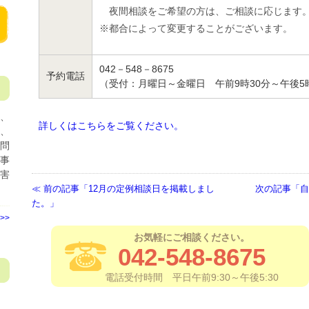
夜間相談をご希望の方は、ご相談に応じます
※都合によって変更することがございます。
042－548－8675
予約電話
（受付：月曜日～金曜日 午前9時30分～午後5
、
詳しくはこちらをご覧ください。
見
、
問
事
害
前の記事「12月の定例相談日を掲載しまし
次の記事「自
た。」
>>
お気軽にご相談ください。
042-548-8675
電話受付時間 平日午前9:30～午後5:30