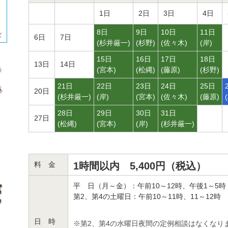
1日
2日
3日
4日
8日
9日
10日
11日
6日
7日
(
杉井厳一
)
(
杉野
)
(
佐々木
)
(
岸
)
15日
16日
17日
18日
13日
14日
(
宮本
)
(
松縄
)
(
藤原
)
(
杉野
)
21日
22日
23日
24日
25日
20日
(
杉井厳一
)
(
岸
)
(
宮本
)
(
佐々木
)
(
藤原
)
(
28日
29日
30日
31日
27日
(
松縄
)
(
宮本
)
(
岸
)
(
杉井厳一
)
料 金
1時間以内 5,400円（税込）
平 日（月～金）：午前10～12時、午後1～5時
第2、第4の土曜日：午前10～11時、11～12時
日 時
※第2、第4の水曜日夜間の定例相談はなくなり