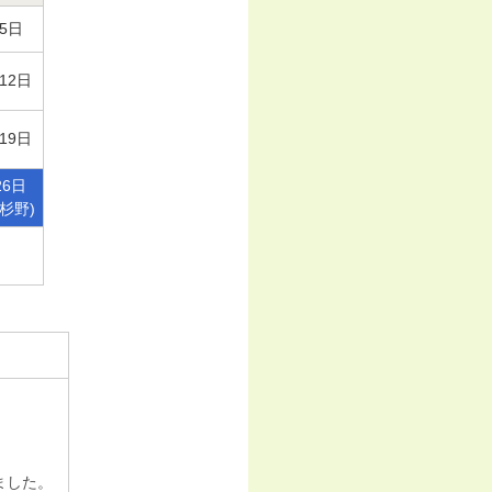
5日
12日
19日
26日
杉野
)
ました。