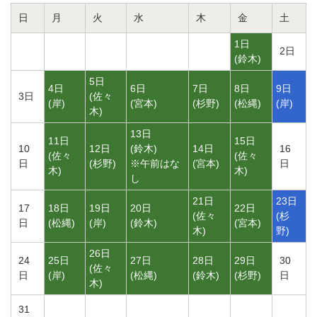
日
月
火
水
木
金
土
1日
2日
(
鈴木
)
5日
4日
6日
7日
8日
9日
3日
(
佐々
(
岸
)
(
宮本
)
(
杉野
)
(
松縄
)
(
岸
)
木
)
13日
11日
15日
10
12日
(
鈴木
)
14日
16
(
佐々
(
佐々
日
(
杉野
)
※午前はな
(
宮本
)
日
木
)
木
)
し
21日
23日
17
18日
19日
20日
22日
(
佐々
(
杉
日
(
松縄
)
(
岸
)
(
鈴木
)
(
宮本
)
木
)
野
)
26日
24
25日
27日
28日
29日
30
(
佐々
日
(
岸
)
(
松縄
)
(
鈴木
)
(
杉野
)
日
木
)
31