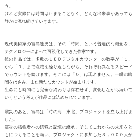
う。
けれど実際には時間は止まることなく、どんな出来事があっても
静かに流れ続けていきます。
現代美術家の宮島達男は、その「時間」という普遍的な概念を、
テクノロジーによって可視化してきた作家です。
彼の作品では、多数のＬＥＤデジタルカウンターの数字が「１」
から「９」まで点滅を繰り返しながら、それぞれ異なるスピード
でカウントを続けます。そこには「０」は現れません。一瞬の暗
闇をはさみ、また新たなカウントが始まります。
生命にも時間にも完全な終わりは存在せず、変化しながら続いて
いくという考えが作品には込められています。
震災のあと、宮島は「時の海―東北」プロジェクトを立ち上げま
した。
震災の犠牲者への鎮魂と記憶の継承、そしてこれからの未来をと
もにつくることを願い、プロジェクトに参加した３，０００人が