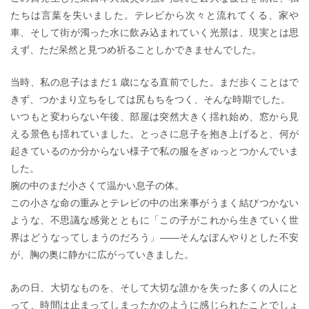
たちは言葉を失いました。テレビから次々と流れてくる、家や
車、そして街が濁った水に飲み込まれていく光景は、現実とは思
えず、ただ呆然と見つめ祈ることしかできませんでした。
当時、私の息子はまだ１歳になる直前でした。まだ歩くことはで
きず、つかまり立ちをしては尻もちをつく、そんな時期でした。
いつもと変わらない午後、部屋は突然大きく揺れ始め、窓から見
える景色も揺れていました。とっさに息子を抱き上げると、何が
起きているのか分からない様子で私の服をぎゅっとつかんでいま
した。
腕の中のまだ小さくて温かい息子の体。
この小さな命の重みとテレビの中の出来事がうまく結びつかない
ような、不思議な感覚とともに「この子がこれから生きていく世
界はどうなってしまうのだろう」――そんなぼんやりとした不安
が、胸の奥に静かに広がっていきました。
あの日、大切なものを、そして大切な誰かを失った多くの人にと
って、時間は止まってしまったかのように感じられたことでしょ