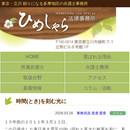
東京・立川 頼りになる多摩地区の弁護士事務所
HOME
選ばれる理由
所属弁護士
弁護士費用
取扱分野
アクセス
新着情報
コラム・活動
時間(とき)を刻む光に
2026.03.26
事務局員 渡邊 愛香
コラム
１５年前の２０１１年３月１１日。
この日発生した東日本大震災の強い揺れと甚大な被害を前に、私