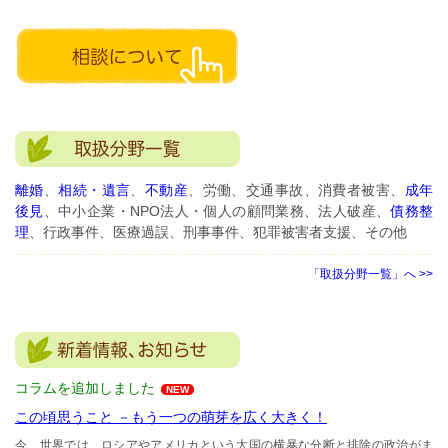
離婚
、
相続・遺言
、
不動産
、労働、交通事故、消費者被害、
成年
後見
、中小企業・NPO法人・個人の顧問業務、法人破産、
債務整
理
、行政事件、医療過誤、刑事事件、犯罪被害者支援、その他
「取扱分野一覧」へ >>
コラムを追加しました
NEW
この頃思うこと －もう一つの萌芽を広く大きく！
今、世界では、ロシアやアメリカという大国の横暴な分断と排除の政治がま