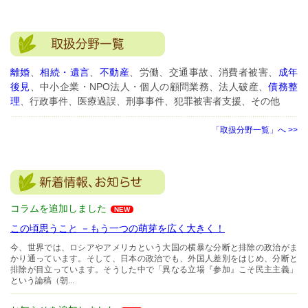
離婚
、
相続・遺言
、
不動産
、労働、交通事故、消費者被害、
成年
後見
、中小企業・NPO法人・個人の顧問業務、法人破産、
債務整
理
、行政事件、医療過誤、刑事事件、犯罪被害者支援、その他
「取扱分野一覧」へ >>
コラムを追加しました
NEW
この頃思うこと －もう一つの萌芽を広く大きく！
今、世界では、ロシアやアメリカという大国の横暴な分断と排除の政治がま
かり通っています。そして、日本の政治でも、外国人差別をはじめ、分断と
排除が目立っています。そうした中で「異なる立場『参加』こそ民主主義」
という論稿（朝...