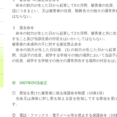
命令の効力が生じた日から起算して6カ月間、被害者の住居、
辺につきまとい、又は被害者の住居、勤務先その他その通常所
はならない。
２ 退去命令
命令の効力が生じた日から起算して2カ月間、被害者と共に生
すること及び当該住居の付近をはいかいしてはならない。
被害者の未成年の子に対する接近禁止命令
命令の効力が生じた日以後、(1) の効力が生じた日から起
間、当該子の住居、就学する学校その他の場所において当該子
の住居、就学する学校その他その通常所在する場所の付近をは
④ 2007年DV法改正
① 脅迫を受けた被害者に係る保護命令制度（10条1項）
生命又は身体に対し害を加える旨を告知してする脅迫を受け
す。
② 電話・ファックス・電子メール等を禁止する保護命令（10