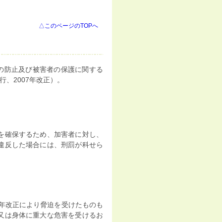
△このページのTOPへ
力の防止及び被害者の保護に関する
行、2007年改正）。
を確保するため、加害者に対し、
違反した場合には、刑罰が科せら
7年改正により脅迫を受けたものも
又は身体に重大な危害を受けるお