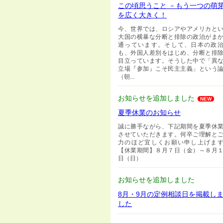
この頃思うこと －もう一つの萌
を広く大きく！
今、世界では、ロシアやアメリカと
大国の横暴な分断と排除の政治がま
通っています。そして、日本の政
も、外国人差別をはじめ、分断と排
目立っています。そうした中で「異
立場『参加』こそ民主主義」という
（朝...
お知らせを追加しました
NEW
夏季休業のお知らせ
誠に勝手ながら、下記期間を夏季休
させていただきます。何卒ご理解と
力のほど宜しくお願い申し上げま
【休業期間】８月７日（金）～８月
日（日）
お知らせを追加しました
8月・9月の定例相談日を掲載し
した