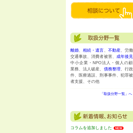
離婚
、
相続・遺言
、
不動産
、労働
交通事故、消費者被害、
成年後
中小企業・NPO法人・個人の顧
業務、法人破産、
債務整理
、行政
件、医療過誤、刑事事件、犯罪被
者支援、その他
「取扱分野一覧」へ 
コラムを追加しました
NEW