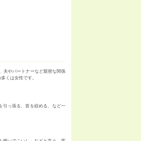
、夫やパートナーなど親密な関係
の多くは女性です。
を引っ張る、首を絞める、など一
を稼いでこいし」などと言う、実