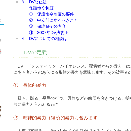
３ DV防止法
保護命令制度
① 保護命令制度の要件
② 申立前にするべきこと
③ 保護命令の内容
④ 2007年DV法改正
４ DVについての相談は
１ DVの定義
DV（ドメスティック・バイオレンス、配偶者からの暴力）は
にある者からのあらゆる形態の暴力を意味します。その被害者
① 身体的暴力
殴る、蹴る、平手で打つ、刃物などの凶器を突きつける、髪
般に暴力と言われるもの
② 精神的暴力（経済的暴力も含みます）
大声で怒鳴る、「誰のおかげで生活ができるんだ」とか「金