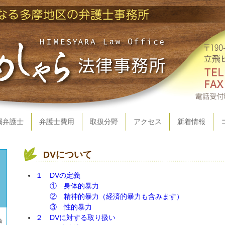
属弁護士
弁護士費用
取扱分野
アクセス
新着情報
DVについて
１ DVの定義
① 身体的暴力
② 精神的暴力（経済的暴力も含みます）
③ 性的暴力
２ DVに対する取り扱い