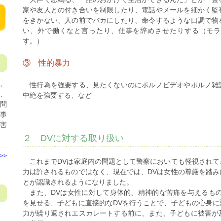
家や友人との付き合いを制限したり、電話やメールを細かく監
をきかない、人の前でバカにしたり、命令するような口調で物
い、外で働くなと言ったり、仕事を辞めさせたりする（モラ
す。）
③ 性的暴力
、
性行為を強要する、見たくないのにポルノビデオやポルノ雑
見
、
中絶を強要する、など
問
事
害
２ DVに対する取り扱い
>>
これまでDVは家庭内の問題として警察においても軽視されて
力は許されるものではなく、現在では、DVは女性の尊厳を踏
とが認識されるようになりました。
また、DVは女性に対して身体的、精神的な苦痛を与えるもの
を見せる、子どもに直接的なDVを行うことで、子どもの心身
力が繰り返されエスカレートする前に、また、子どもに被害が