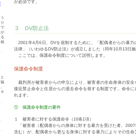
が必須です。
芽
いう
かり
３ DV防止法
治で
除が
なる
論稿
2001年4月6日、DVを規制するために、「配偶者からの暴
法律」（いわゆるDV防止法）が成立しました（同年10月13日施
ここでは、保護命令制度について説明します。
保護命令制度
業と
裁判所が被害者からの申立により、被害者の生命身体の安全
ご協
す。
接近禁止命令と住居からの退去命令を発する制度です。命令に
１６
れます。
① 保護命令制度の要件
ま
１ 被害者に対する保護命令（10条1項）
「被害者（配偶者からの身体に対する暴力を受けた者、200
含む）が、配偶者から更なる身体に対する暴力によりその生命