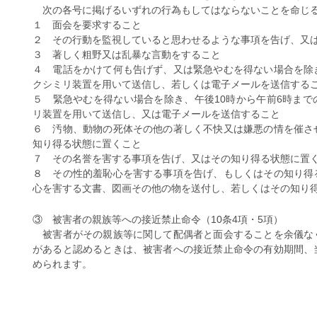
次の各号に掲げるいずれの行為もしてはならないことを命じ
１ 面会を要求すること
２ その行動を監視していると思わせるような事項を告げ、又
３ 著しく粗野又は乱暴な言動をすること
４ 電話をかけて何も告げず、又は緊急やむを得ない場合を除
クシミリ装置を用いて送信し、若しくは電子メールを送信する
５ 緊急やむを得ない場合を除き、午後10時から午前6時ま
リ装置を用いて送信し、又は電子メールを送信すること
６ 汚物、動物の死体その他の著しく不快又は嫌悪の情を催さ
知り得る状態に置くこと
７ その名誉を害する事項を告げ、又はその知り得る状態に置
８ その性的羞恥心を害する事項を告げ、もしくはその知り得
心を害する文書、図画その他の物を送付し、若しくはその知り
③ 被害者の親族等への接近禁止命令（10条4項・5項）
被害者がその親族等に関して配偶者と面会することを余儀な
があると認めるときは、被害者への接近禁止命令の有効期間、
められます。