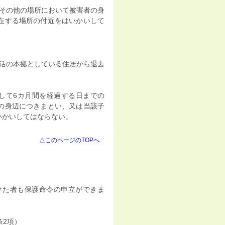
その他の場所において被害者の身
在する場所の付近をはいかいして
活の本拠としている住居から退去
算して6カ月間を経過する日までの
の身辺につきまとい、又は当該子
いかいしてはならない。
△このページのTOPへ
た者も保護命令の申立ができま
条2項）