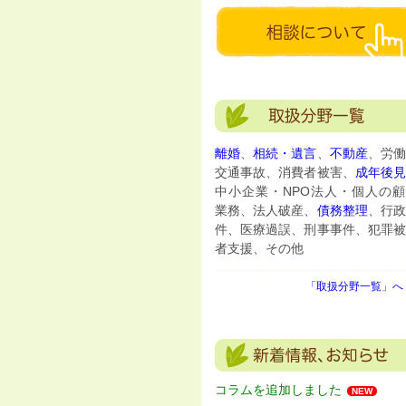
離婚
、
相続・遺言
、
不動産
、労働
交通事故、消費者被害、
成年後
中小企業・NPO法人・個人の顧
業務、法人破産、
債務整理
、行政
件、医療過誤、刑事事件、犯罪被
者支援、その他
「取扱分野一覧」へ 
コラムを追加しました
NEW