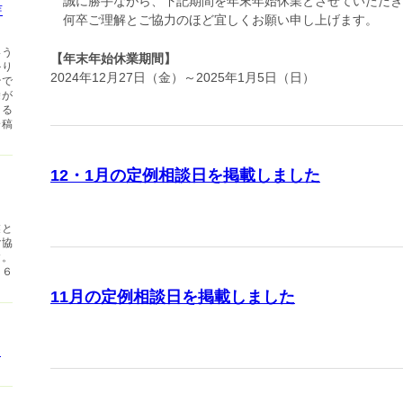
誠に勝手ながら、下記期間を年末年始休業とさせていただき
芽
何卒ご理解とご協力のほど宜しくお願い申し上げます。
いう
【年末年始休業期間】
かり
2024年12月27日（金）～2025年1月5日（日）
治で
除が
なる
論稿
12・1月の定例相談日を掲載しました
業と
ご協
す。
１６
11月の定例相談日を掲載しました
ま