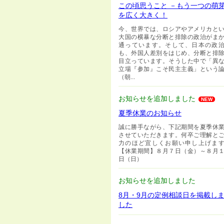
この頃思うこと －もう一つの萌
を広く大きく！
今、世界では、ロシアやアメリカと
大国の横暴な分断と排除の政治がま
通っています。そして、日本の政
も、外国人差別をはじめ、分断と排
目立っています。そうした中で「異
立場『参加』こそ民主主義」という
（朝...
お知らせを追加しました
NEW
夏季休業のお知らせ
誠に勝手ながら、下記期間を夏季休
させていただきます。何卒ご理解と
力のほど宜しくお願い申し上げま
【休業期間】８月７日（金）～８月
日（日）
お知らせを追加しました
8月・9月の定例相談日を掲載し
した