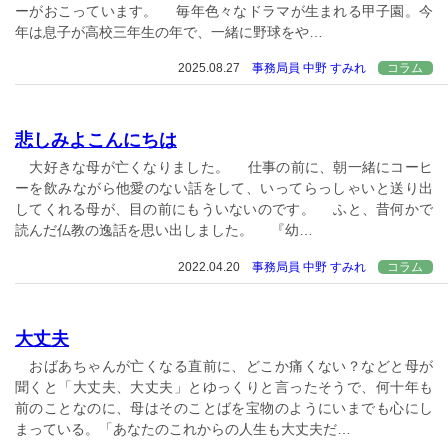
ーがおこっています。 毎年色々なドラマが生まれる甲子園。今
年は息子が高校三年生の年で、一緒に野球をや…
2025.08.27
事務局員 中野 すみれ
コラム
悲しみよこんにちは
大好きな母が亡くなりました。 仕事の前に、朝一緒にコーヒ
ーを飲みながら他愛のない話をして、いってらっしゃいと送り出
してくれる母が、目の前にもういないのです。 ふと、昔何かで
読んだ仏教の逸話を思い出しました。 『幼…
2022.04.20
事務局員 中野 すみれ
コラム
大丈夫
おばあちゃんが亡くなる直前に、どこか痛くない？などと母が
聞くと「大丈夫、大丈夫」とゆっくりと言ったそうで、何十年も
前のことなのに、母はそのことばを宝物のようにいまでも心にし
まっている。「あなたのこれからの人生も大丈夫だ…