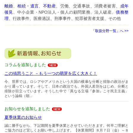
離婚
、
相続・遺言
、
不動産
、労働、交通事故、消費者被害、
成年
後見
、中小企業・NPO法人・個人の顧問業務、法人破産、
債務整
理
、行政事件、医療過誤、刑事事件、犯罪被害者支援、その他
「取扱分野一覧」へ >>
コラムを追加しました
NEW
この頃思うこと －もう一つの萌芽を広く大きく！
今、世界では、ロシアやアメリカという大国の横暴な分断と排除の政治がま
かり通っています。そして、日本の政治でも、外国人差別をはじめ、分断と
排除が目立っています。そうした中で「異なる立場『参加』こそ民主主義」
という論稿（朝...
お知らせを追加しました
NEW
夏季休業のお知らせ
誠に勝手ながら、下記期間を夏季休業とさせていただきます。何卒ご理解と
ご協力のほど宜しくお願い申し上げます。【休業期間】８月７日（金）～８