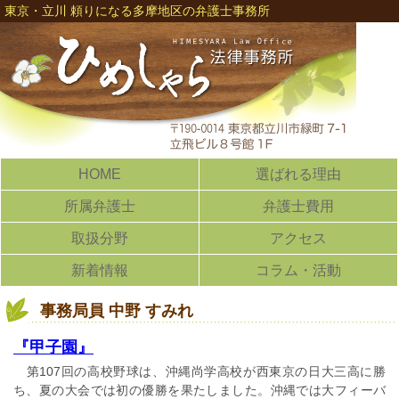
東京・立川 頼りになる多摩地区の弁護士事務所
HOME
選ばれる理由
所属弁護士
弁護士費用
取扱分野
アクセス
新着情報
コラム・活動
事務局員 中野 すみれ
『甲子園』
第107回の高校野球は、沖縄尚学高校が西東京の日大三高に勝
ち、夏の大会では初の優勝を果たしました。沖縄では大フィーバ