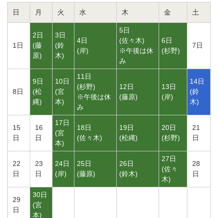
日
月
火
水
木
金
土
5日
2日
3日
4日
(
佐々木
)
6日
1日
(
藤
(
鈴
7日
(
岸
)
※午後は休
(
杉野
)
原
)
木
)
み
11日
9日
10日
14日
(
杉野
)
12日
13日
8日
(
松
(
宮
(
鈴
※午後は休
(
藤原
)
(
岸
)
縄
)
本
)
木
)
み
17日
15
16
18日
19日
20日
21
(
宮
日
日
(
佐々木
)
(
松縄
)
(
杉野
)
日
本
)
27日
22
23
24日
25日
26日
28
(
佐々
日
日
(
岸
)
(
藤原
)
(
鈴木
)
日
木
)
30日
29
(
宮
日
本
)