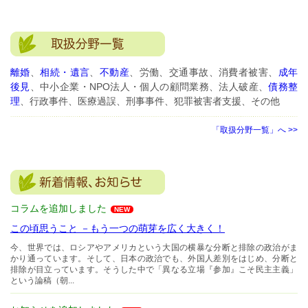
離婚
、
相続・遺言
、
不動産
、労働、交通事故、消費者被害、
成年
後見
、中小企業・NPO法人・個人の顧問業務、法人破産、
債務整
理
、行政事件、医療過誤、刑事事件、犯罪被害者支援、その他
「取扱分野一覧」へ >>
コラムを追加しました
NEW
この頃思うこと －もう一つの萌芽を広く大きく！
今、世界では、ロシアやアメリカという大国の横暴な分断と排除の政治がま
かり通っています。そして、日本の政治でも、外国人差別をはじめ、分断と
排除が目立っています。そうした中で「異なる立場『参加』こそ民主主義」
という論稿（朝...