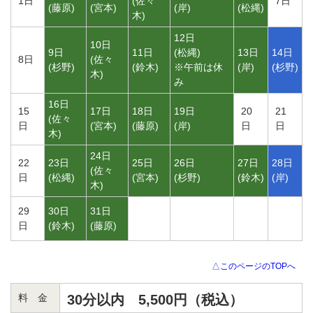
1日
(
佐々
7日
(
藤原
)
(
宮本
)
(
岸
)
(
松縄
)
木
)
12日
10日
9日
11日
(
松縄
)
13日
14日
8日
(
佐々
(
杉野
)
(
鈴木
)
※午前は休
(
岸
)
(
杉野
)
木
)
み
16日
15
17日
18日
19日
20
21
(
佐々
日
(
宮本
)
(
藤原
)
(
岸
)
日
日
木
)
24日
22
23日
25日
26日
27日
28日
(
佐々
日
(
松縄
)
(
宮本
)
(
杉野
)
(
鈴木
)
(
岸
)
木
)
29
30日
31日
日
(
鈴木
)
(
藤原
)
△このページのTOPへ
料 金
30分以内 5,500円（税込）