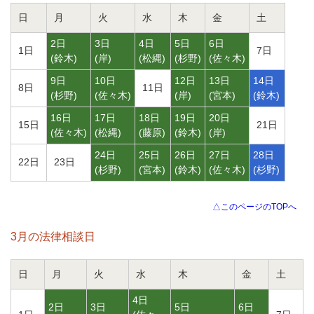
日
月
火
水
木
金
土
2日
3日
4日
5日
6日
1日
7日
(
鈴木
)
(
岸
)
(
松縄
)
(
杉野
)
(
佐々木
)
9日
10日
12日
13日
14日
8日
11日
(
杉野
)
(
佐々木
)
(
岸
)
(
宮本
)
(
鈴木
)
16日
17日
18日
19日
20日
15日
21日
(
佐々木
)
(
松縄
)
(
藤原
)
(
鈴木
)
(
岸
)
24日
25日
26日
27日
28日
22日
23日
(
杉野
)
(
宮本
)
(
鈴木
)
(
佐々木
)
(
杉野
)
△このページのTOPへ
3月の法律相談日
日
月
火
水
木
金
土
4日
2日
3日
5日
6日