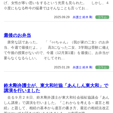
げ、女性が寒い思いをするという光景も見られた。 しかし、４
０度にもなる昨今の猛暑ではそんなことも言ってお…
2025.09.29
弁護士 鈴木 剛
コラム
最後のお弁当
唐突な話であった。 「『○○ちゃん』（我が家の二女）のお弁
当、今週で最後だよ。」 高3になった二女、3学期は受験に備え
て午後の授業がないので、今週（12月第1週）を最後に、お弁当が
要らなくなるらしい。 そしてそれ…
2025.01.28
弁護士 鈴木 剛
コラム
鈴木剛弁護士が、東大和社協「あんしん東大和」で
講演を行いました
去る９月２８日、鈴木剛弁護士が東大和社会福祉協議会『あん
しん講座』で講演を行いました。『これからを考える～遺言と相
続』と題して、相続の基本から遺言の書き方、最近の相続法改正