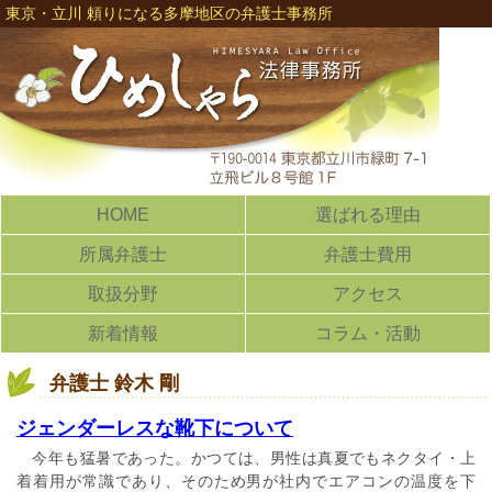
東京・立川 頼りになる多摩地区の弁護士事務所
HOME
選ばれる理由
所属弁護士
弁護士費用
取扱分野
アクセス
新着情報
コラム・活動
弁護士 鈴木 剛
ジェンダーレスな靴下について
今年も猛暑であった。かつては、男性は真夏でもネクタイ・上
着着用が常識であり、そのため男が社内でエアコンの温度を下