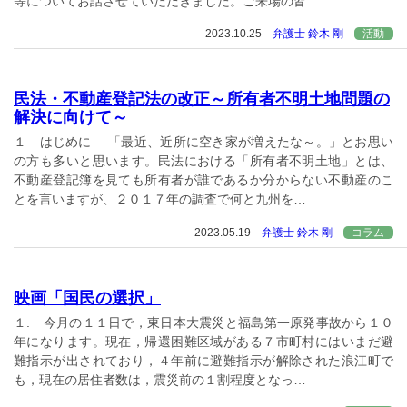
等についてお話させていただきました。ご来場の皆…
2023.10.25
弁護士 鈴木 剛
活動
民法・不動産登記法の改正～所有者不明土地問題の
解決に向けて～
１ はじめに 「最近、近所に空き家が増えたな～。」とお思い
の方も多いと思います。民法における「所有者不明土地」とは、
不動産登記簿を見ても所有者が誰であるか分からない不動産のこ
とを言いますが、２０１７年の調査で何と九州を…
2023.05.19
弁護士 鈴木 剛
コラム
映画「国民の選択」
１. 今月の１１日で，東日本大震災と福島第一原発事故から１０
年になります。現在，帰還困難区域がある７市町村にはいまだ避
難指示が出されており，４年前に避難指示が解除された浪江町で
も，現在の居住者数は，震災前の１割程度となっ…