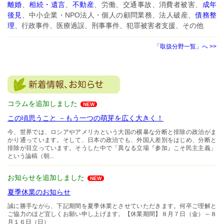
離婚
、
相続・遺言
、
不動産
、労働、交通事故、消費者被害、
成年
後見
、中小企業・NPO法人・個人の顧問業務、法人破産、
債務整
理
、行政事件、医療過誤、刑事事件、犯罪被害者支援、その他
「取扱分野一覧」へ >>
コラムを追加しました
NEW
この頃思うこと －もう一つの萌芽を広く大きく！
今、世界では、ロシアやアメリカという大国の横暴な分断と排除の政治がま
かり通っています。そして、日本の政治でも、外国人差別をはじめ、分断と
排除が目立っています。そうした中で「異なる立場『参加』こそ民主主義」
という論稿（朝...
お知らせを追加しました
NEW
夏季休業のお知らせ
誠に勝手ながら、下記期間を夏季休業とさせていただきます。何卒ご理解と
ご協力のほど宜しくお願い申し上げます。【休業期間】８月７日（金）～８
月１６日（日）