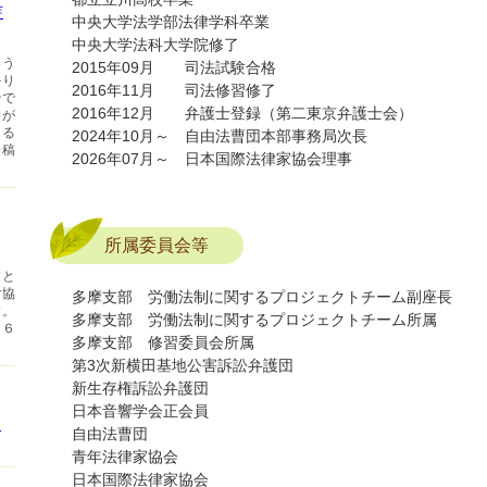
芽
中央大学法学部法律学科卒業
中央大学法科大学院修了
いう
2015年09月 司法試験合格
かり
2016年11月 司法修習修了
治で
2016年12月 弁護士登録（第二東京弁護士会）
除が
なる
2024年10月～ 自由法曹団本部事務局次長
論稿
2026年07月～ 日本国際法律家協会理事
所属委員会等
業と
ご協
多摩支部 労働法制に関するプロジェクトチーム副座長
す。
多摩支部 労働法制に関するプロジェクトチーム所属
１６
多摩支部 修習委員会所属
第3次新横田基地公害訴訟弁護団
新生存権訴訟弁護団
日本音響学会正会員
ま
自由法曹団
青年法律家協会
日本国際法律家協会