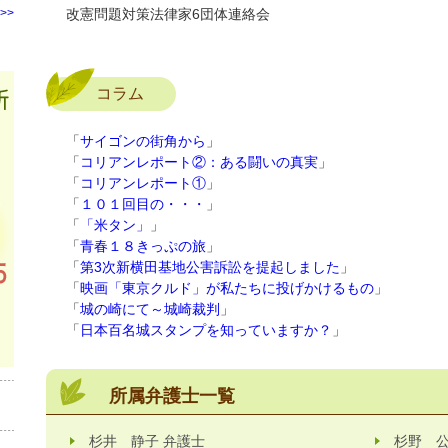
>>
改憲問題対策法律家6団体連絡会
コラム
「
サイゴンの街角から
」
「
コリアンレポート②：ある闘いの真実
」
「
コリアンレポート①
」
「
１０１回目の・・・
」
「
「米タン」
」
「
青春１８きっぷの旅
」
「
第3次新横田基地公害訴訟を提起しました
」
「
映画「東京クルド」が私たちに投げかけるもの
」
「
城の崎にて～城崎裁判
」
「
日本百名城スタンプを知っていますか？
」
所属弁護士一覧
杉井 静子 弁護士
杉野 公