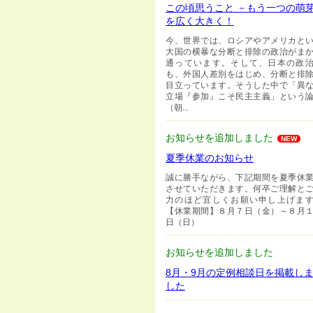
この頃思うこと －もう一つの萌
を広く大きく！
今、世界では、ロシアやアメリカと
大国の横暴な分断と排除の政治がま
通っています。そして、日本の政
も、外国人差別をはじめ、分断と排
目立っています。そうした中で「異
立場『参加』こそ民主主義」という
（朝...
お知らせを追加しました
NEW
夏季休業のお知らせ
誠に勝手ながら、下記期間を夏季休
させていただきます。何卒ご理解と
力のほど宜しくお願い申し上げま
【休業期間】８月７日（金）～８月
日（日）
お知らせを追加しました
8月・9月の定例相談日を掲載し
した