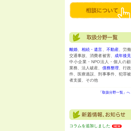
離婚
、
相続・遺言
、
不動産
、労働
交通事故、消費者被害、
成年後
中小企業・NPO法人・個人の顧
業務、法人破産、
債務整理
、行政
件、医療過誤、刑事事件、犯罪被
者支援、その他
「取扱分野一覧」へ 
コラムを追加しました
NEW