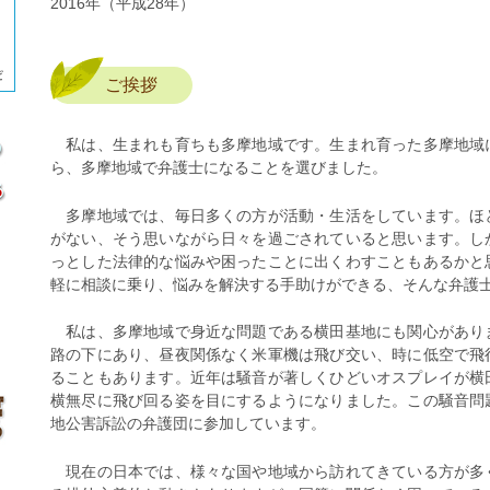
2016年（平成28年）
ご挨拶
私は、生まれも育ちも多摩地域です。生まれ育った多摩地域
ら、多摩地域で弁護士になることを選びました。
多摩地域では、毎日多くの方が活動・生活をしています。ほ
がない、そう思いながら日々を過ごされていると思います。し
っとした法律的な悩みや困ったことに出くわすこともあるかと
軽に相談に乗り、悩みを解決する手助けができる、そんな弁護
私は、多摩地域で身近な問題である横田基地にも関心があり
路の下にあり、昼夜関係なく米軍機は飛び交い、時に低空で飛
ることもあります。近年は騒音が著しくひどいオスプレイが横
横無尽に飛び回る姿を目にするようになりました。この騒音問
地公害訴訟の弁護団に参加しています。
現在の日本では、様々な国や地域から訪れてきている方が多