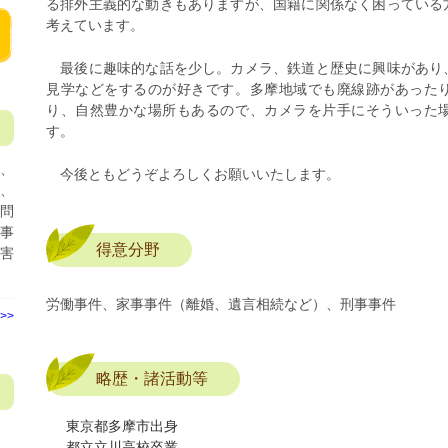
る排外主義的な動きもありますが、国籍に関係なく困っている
考えています。
最後に趣味的な話を少し。カメラ、鉄道と歴史に興味があり
見学などをするのが好きです。多摩地域でも廃線跡があった
り、自然豊かな場所もあるので、カメラを片手にそういった
す。
、
今後ともどうぞよろしくお願いいたします。
見
、
問
事
得意分野
害
労働事件、家事事件（離婚、遺言相続など）、刑事事件
>>
略歴・諸活動等
東京都多摩市出身
都立立川高校卒業